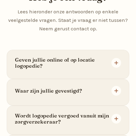
Lees hieronder onze antwoorden op enkele
veelgestelde vragen. Staat je vraag er niet tussen?
Neem gerust contact op.
Geven jullie online of op locatie
logopedie?
Wij geven zowel online als op locatie logopedie.
Ook is afwisseling hierin mogelijk. Neem
Waar zijn jullie gevestigd?
contact op voor meer uitleg hierover.
Logopedie op locatie wordt gegeven in
Wordt logopedie vergoed vanuit mijn
Rotterdam Charlois, Rotterdam Katendrecht,
zorgverzekeraar?
Strijen en Spijkenisse, afhankelijk van de dag.
Ook is online logopedie mogelijk in sommige