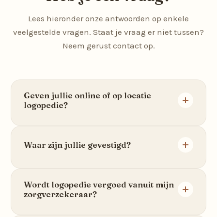
Lees hieronder onze antwoorden op enkele
veelgestelde vragen. Staat je vraag er niet tussen?
Neem gerust contact op.
Geven jullie online of op locatie
logopedie?
Wij geven zowel online als op locatie logopedie.
Ook is afwisseling hierin mogelijk. Neem
Waar zijn jullie gevestigd?
contact op voor meer uitleg hierover.
Logopedie op locatie wordt gegeven in
Wordt logopedie vergoed vanuit mijn
Rotterdam Charlois, Rotterdam Katendrecht,
zorgverzekeraar?
Strijen en Spijkenisse, afhankelijk van de dag.
Ook is online logopedie mogelijk in sommige